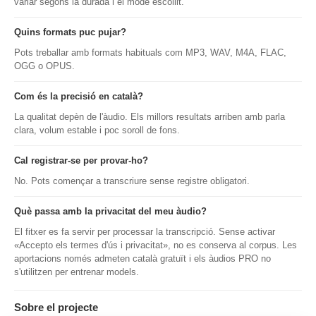
variar segons la durada i el mode escollit.
Quins formats puc pujar?
Pots treballar amb formats habituals com MP3, WAV, M4A, FLAC,
OGG o OPUS.
Com és la precisió en català?
La qualitat depèn de l'àudio. Els millors resultats arriben amb parla
clara, volum estable i poc soroll de fons.
Cal registrar-se per provar-ho?
No. Pots començar a transcriure sense registre obligatori.
Què passa amb la privacitat del meu àudio?
El fitxer es fa servir per processar la transcripció. Sense activar
«Accepto els termes d'ús i privacitat», no es conserva al corpus. Les
aportacions només admeten català gratuït i els àudios PRO no
s'utilitzen per entrenar models.
Sobre el projecte