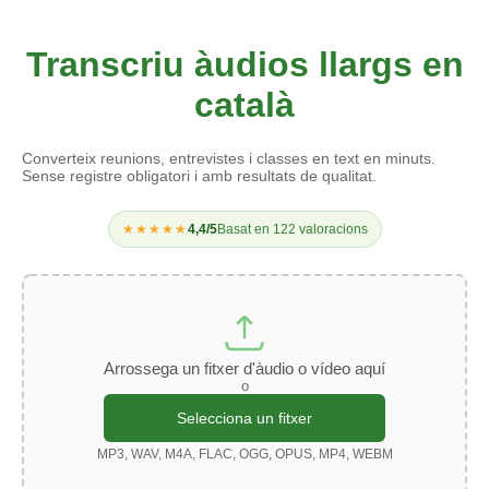
Transcriu àudios llargs en
català
Converteix reunions, entrevistes i classes en text en minuts.
Sense registre obligatori i amb resultats de qualitat.
★★★★★
4,4
/5
Basat en
122
valoracions
Arrossega un fitxer d'àudio o vídeo aquí
o
Selecciona un fitxer
MP3, WAV, M4A, FLAC, OGG, OPUS, MP4, WEBM