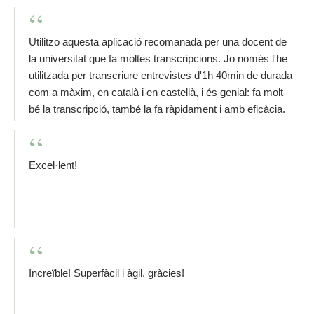
Utilitzo aquesta aplicació recomanada per una docent de
la universitat que fa moltes transcripcions. Jo només l'he
utilitzada per transcriure entrevistes d'1h 40min de durada
com a màxim, en català i en castellà, i és genial: fa molt
bé la transcripció, també la fa ràpidament i amb eficàcia.
Excel·lent!
Increïble! Superfàcil i àgil, gràcies!